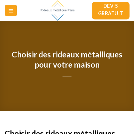
Skip
DEVIS
to
GRRATUIT
content
Choisir des rideaux métalliques
pour votre maison
Choisir des rideaux métalliques