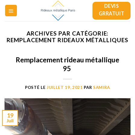
Skip
DEVIS
to
GRRATUIT
content
ARCHIVES PAR CATÉGORIE:
REMPLACEMENT RIDEAUX MÉTALLIQUES
Remplacement rideau métallique
95
POSTÉ LE
JUILLET 19, 2021
PAR
SAMIRA
19
Juil